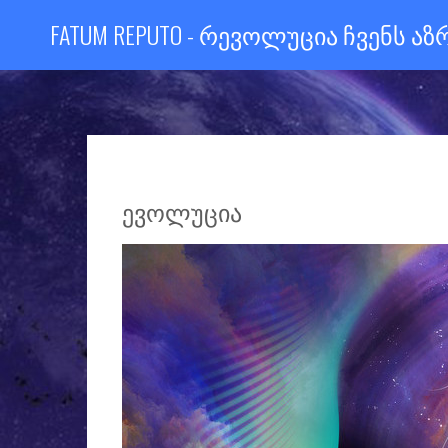
FATUM REPUTO - ᲠᲔᲕᲝᲚᲣᲪᲘᲐ ᲩᲕᲔᲜᲡ Ა
ᲔᲕᲝᲚᲣᲪᲘᲐ