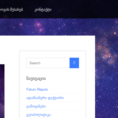
ᲝᲒᲘᲡ ᲨᲔᲡᲐᲮᲔᲑ
ᲙᲝᲜᲢᲐᲥᲢᲘ
ᲜᲐᲕᲘᲒᲐᲪᲘᲐ
Fatum Reputo
ადამიანური ფაქტორი
გამოცანები
გეოპოლიტიკა