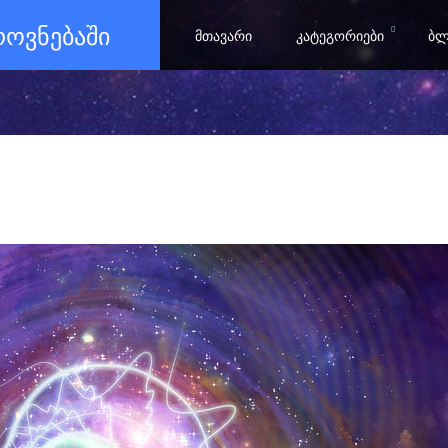
ᲖᲠᲝᲕᲜᲔᲑᲐᲨᲘ
ᲛᲗᲐᲕᲐᲠᲘ
ᲙᲐᲢᲔᲒᲝᲠᲘᲔᲑᲘ
ᲑᲚ