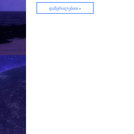
ᲓᲐᲬᲕᲠᲘᲚᲔᲑᲘᲗ »