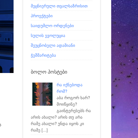
მეცნიერული თვალსაზრისით
პროექტები
საიდუმლო ორდენები
სულის ევოლუცია
შეუცნობელი ადამიანი
ჭეშმარიტება
ᲑᲝᲚᲝ ᲞᲝᲡᲢᲔᲑᲘ
რა იქნებოდა
რომ?
აბა როგორ ხარ?
მოიწყინე?
გაინტერესებს რა
არის ახალი? არის თუ არა
რამე ახალი? უნდა იყოს კი
ა
რამე
[...]