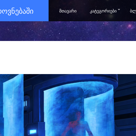
ᲖᲠᲝᲕᲜᲔᲑᲐᲨᲘ
ᲛᲗᲐᲕᲐᲠᲘ
ᲙᲐᲢᲔᲒᲝᲠᲘᲔᲑᲘ
ᲑᲚ