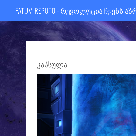
FATUM REPUTO - ᲠᲔᲕᲝᲚᲣᲪᲘᲐ ᲩᲕᲔᲜᲡ Ა
ᲙᲐᲞᲡᲣᲚᲐ