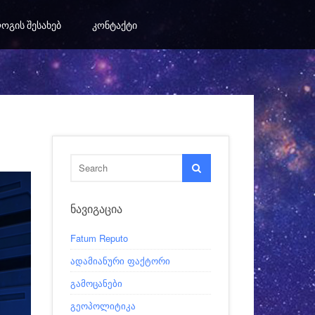
ᲝᲒᲘᲡ ᲨᲔᲡᲐᲮᲔᲑ
ᲙᲝᲜᲢᲐᲥᲢᲘ
ᲜᲐᲕᲘᲒᲐᲪᲘᲐ
Fatum Reputo
ადამიანური ფაქტორი
გამოცანები
გეოპოლიტიკა