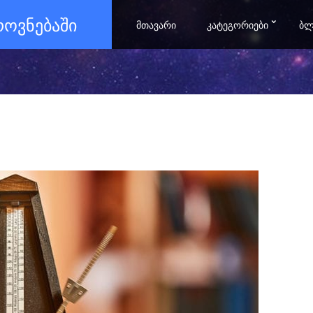
ᲖᲠᲝᲕᲜᲔᲑᲐᲨᲘ
ᲛᲗᲐᲕᲐᲠᲘ
ᲙᲐᲢᲔᲒᲝᲠᲘᲔᲑᲘ
ᲑᲚ