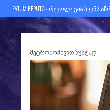
FATUM REPUTO - ᲠᲔᲕᲝᲚᲣᲪᲘᲐ ᲩᲕᲔᲜᲡ Ა
ᲛᲔᲢᲠᲝᲜᲝᲛᲘᲕᲘᲗ ᲖᲣᲡᲢᲐᲓ