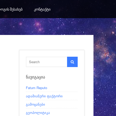
ᲝᲒᲘᲡ ᲨᲔᲡᲐᲮᲔᲑ
ᲙᲝᲜᲢᲐᲥᲢᲘ
ᲜᲐᲕᲘᲒᲐᲪᲘᲐ
Fatum Reputo
ადამიანური ფაქტორი
გამოცანები
გეოპოლიტიკა