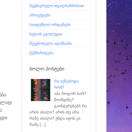
მეცნიერული თვალსაზრისით
პროექტები
საიდუმლო ორდენები
სულის ევოლუცია
შეუცნობელი ადამიანი
ჭეშმარიტება
ᲑᲝᲚᲝ ᲞᲝᲡᲢᲔᲑᲘ
რა იქნებოდა
რომ?
აბა როგორ ხარ?
ნბა
მოიწყინე?
ველად
გაინტერესებს რა
ს
არის ახალი? არის თუ არა
ცდი
რამე ახალი? უნდა იყოს კი
რამე
[...]