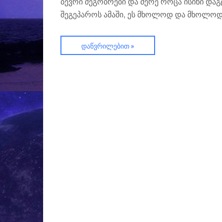
ბევრი მეგობრები და მერე როცა ისინი დაგტ
შეგეპაროს ამაში, ეს მხოლოდ და მხოლოდ 
ᲓᲐᲬᲕᲠᲘᲚᲔᲑᲘᲗ »