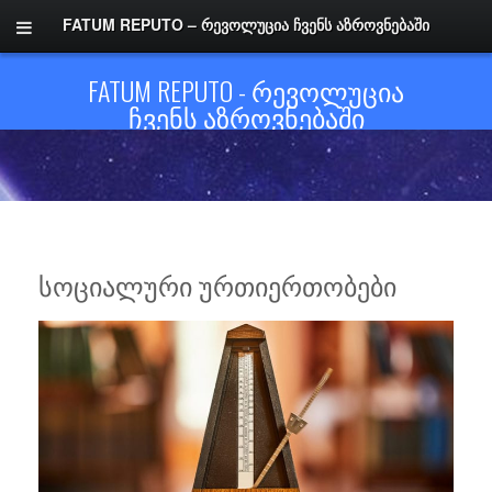
FATUM REPUTO – ᲠᲔᲕᲝᲚᲣᲪᲘᲐ ᲩᲕᲔᲜᲡ ᲐᲖᲠᲝᲕᲜᲔᲑᲐᲨᲘ
FATUM REPUTO - ᲠᲔᲕᲝᲚᲣᲪᲘᲐ
ᲩᲕᲔᲜᲡ ᲐᲖᲠᲝᲕᲜᲔᲑᲐᲨᲘ
ᲡᲝᲪᲘᲐᲚᲣᲠᲘ ᲣᲠᲗᲘᲔᲠᲗᲝᲑᲔᲑᲘ