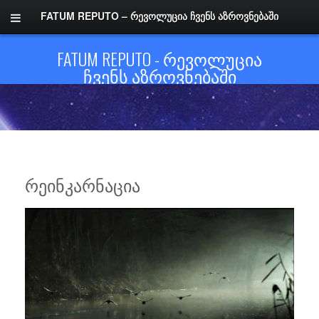
FATUM REPUTO – ᲠᲔᲕᲝᲚᲣᲪᲘᲐ ᲩᲕᲔᲜᲡ ᲐᲖᲠᲝᲕᲜᲔᲑᲐᲨᲘ
FATUM REPUTO - ᲠᲔᲕᲝᲚᲣᲪᲘᲐ
ᲩᲕᲔᲜᲡ ᲐᲖᲠᲝᲕᲜᲔᲑᲐᲨᲘ
ᲠᲔᲘᲜᲙᲐᲠᲜᲐᲪᲘᲐ